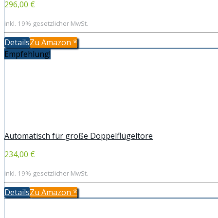
296,00 €
inkl. 19% gesetzlicher MwSt.
Details
Zu Amazon
*
Empfehlung!
Automatisch für große Doppelflügeltore
234,00 €
inkl. 19% gesetzlicher MwSt.
Details
Zu Amazon
*