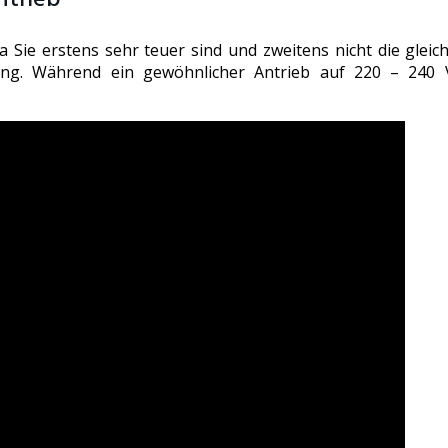
da Sie erstens sehr teuer sind und zweitens nicht die gle
ung. Während ein gewöhnlicher Antrieb auf 220 – 240 V