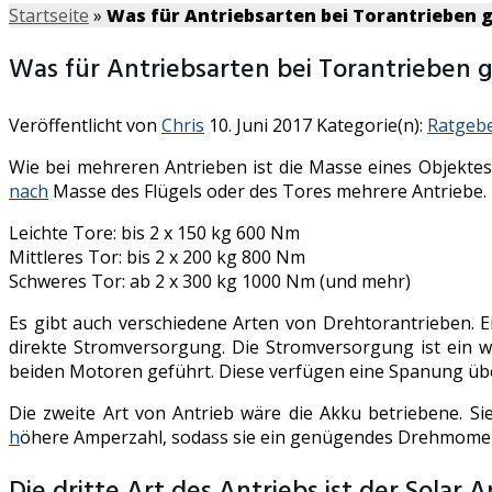
Startseite
»
Was für Antriebsarten bei Torantrieben g
Was für Antriebsarten bei Torantrieben g
Veröffentlicht von
Chris
10. Juni 2017
Kategorie(n):
Ratgeb
Wie bei mehreren Antrieben ist die Masse eines Objektes w
nach
Masse des Flügels oder des Tores mehrere Antriebe.
Leichte Tore: bis 2 x 150 kg 600 Nm
Mittleres Tor: bis 2 x 200 kg 800 Nm
Schweres Tor: ab 2 x 300 kg 1000 Nm (und mehr)
Es gibt auch verschiedene Arten von Drehtorantrieben. 
direkte Stromversorgung. Die Stromversorgung ist ein w
beiden Motoren geführt. Diese verfügen eine Spanung über
Die zweite Art von Antrieb wäre die Akku betriebene. S
h
öhere Amperzahl, sodass sie ein genügendes Drehmomen
Die dritte Art des Antriebs ist der Solar A