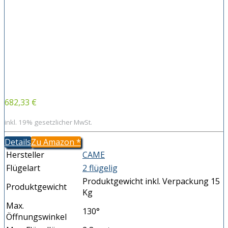
682,33 €
inkl. 19% gesetzlicher MwSt.
Details
Zu Amazon
*
Hersteller
CAME
Flügelart
2 flügelig
Produktgewicht inkl. Verpackung 15
Produktgewicht
Kg
Max.
130°
Öffnungswinkel