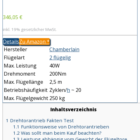
346,05 €
inkl. 19% gesetzlicher MwSt.
Details
Zu Amazon
*
Hersteller
Chamberlain
Flügelart
2 flügelig
Max. Leistung
40W
Drehmoment
200Nm
Max. Flügellänge
2,5 m
Betriebshäufigkeit
Zyklen/
h
~ 20
Max. Flügelgewicht
250 kg
Inhaltsverzeichnis
1
Drehtorantrieb Fakten Test
1.1
Funktionsweise von Drehtorantrieben
1.2
Was sollt man beim Kauf beachten?
1.3
Leistung abhängig vom Gewicht der Flügeltore