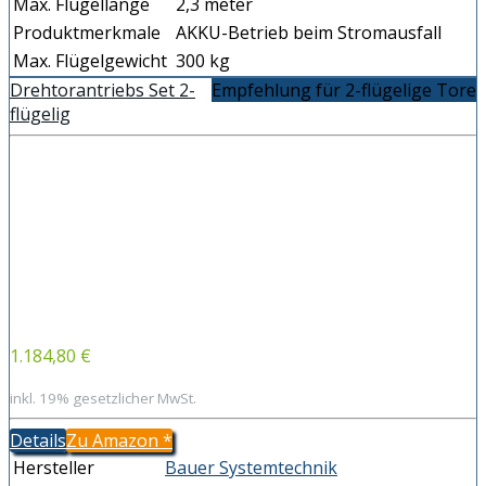
Max. Flügellänge
2,3 meter
Produktmerkmale
AKKU-Betrieb beim Stromausfall
Max. Flügelgewicht
300 kg
Drehtorantriebs Set 2-
Empfehlung für 2-flügelige Tore
flügelig
1.184,80 €
inkl. 19% gesetzlicher MwSt.
Details
Zu Amazon
*
Hersteller
Bauer Systemtechnik