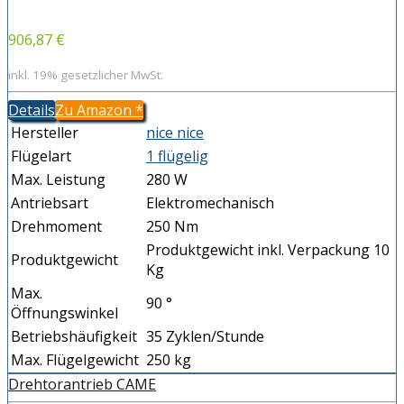
906,87 €
inkl. 19% gesetzlicher MwSt.
Details
Zu Amazon
*
Hersteller
nice nice
Flügelart
1 flügelig
Max. Leistung
280 W
Antriebsart
Elektromechanisch
Drehmoment
250 Nm
Produktgewicht inkl. Verpackung 10
Produktgewicht
Kg
Max.
90 °
Öffnungswinkel
Betriebshäufigkeit
35 Zyklen/Stunde
Max. Flügelgewicht
250 kg
Drehtorantrieb CAME