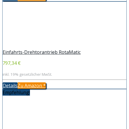
Einfahrts-Drehtorantrieb RotaMatic
797,34 €
inkl. 19% gesetzlicher MwSt.
Details
Zu Amazon
*
Empfehlung!