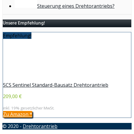
Steuerung eines Drehtorantriebs?
Unsere Empfehlung!
Empfehlung!
SCS Sentinel Standard-Bausatz Drehtorantrieb
209,00 €
inkl. 19% gesetzlicher MwSt.
Zu Amazon
*
© 2020 -
Drehtorantrieb