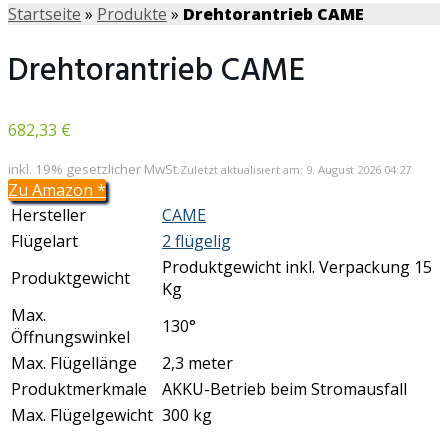
Startseite
»
Produkte
»
Drehtorantrieb CAME
Drehtorantrieb CAME
682,33 €
inkl. 19% gesetzlicher MwSt.
Zuletzt aktualisiert am: 9. August 2026 04:27
Zu Amazon
*
Hersteller
CAME
Flügelart
2 flügelig
Produktgewicht inkl. Verpackung 15
Produktgewicht
Kg
Max.
130°
Öffnungswinkel
Max. Flügellänge
2,3 meter
Produktmerkmale
AKKU-Betrieb beim Stromausfall
Max. Flügelgewicht
300 kg