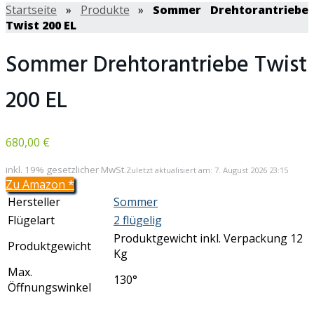
Startseite
»
Produkte
»
Sommer Drehtorantriebe
Twist 200 EL
Sommer Drehtorantriebe Twist
200 EL
680,00 €
inkl. 19% gesetzlicher MwSt.
Zuletzt aktualisiert am: 7. August 2026 23:15
Zu Amazon
*
Hersteller
Sommer
Flügelart
2 flügelig
Produktgewicht inkl. Verpackung 12
Produktgewicht
Kg
Max.
130°
Öffnungswinkel