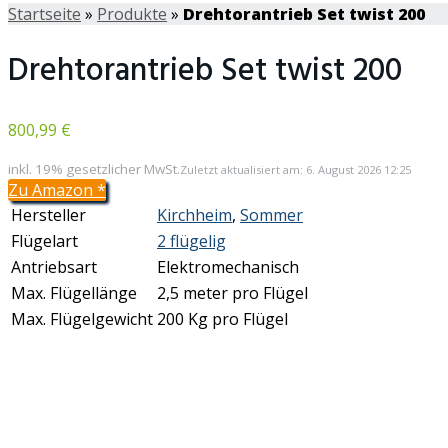
Startseite
»
Produkte
»
Drehtorantrieb Set twist 200
Drehtorantrieb Set twist 200
800,99 €
inkl. 19% gesetzlicher MwSt.
Zuletzt aktualisiert am: 6. August 2026 12:25
Zu Amazon
*
Hersteller
Kirchheim
,
Sommer
Flügelart
2 flügelig
Antriebsart
Elektromechanisch
Max. Flügellänge
2,5 meter pro Flügel
Max. Flügelgewicht
200 Kg pro Flügel