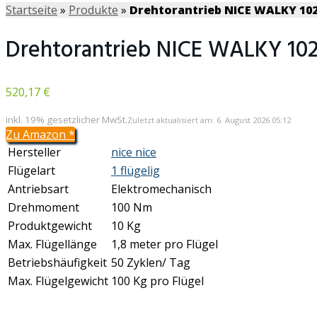
Startseite
»
Produkte
»
Drehtorantrieb NICE WALKY 102
Drehtorantrieb NICE WALKY 102
520,17 €
inkl. 19% gesetzlicher MwSt.
Zuletzt aktualisiert am: 6. August 2026 05:12
Zu Amazon
*
Hersteller
nice nice
Flügelart
1 flügelig
Antriebsart
Elektromechanisch
Drehmoment
100 Nm
Produktgewicht
10 Kg
Max. Flügellänge
1,8 meter pro Flügel
Betriebshäufigkeit
50 Zyklen/ Tag
Max. Flügelgewicht
100 Kg pro Flügel