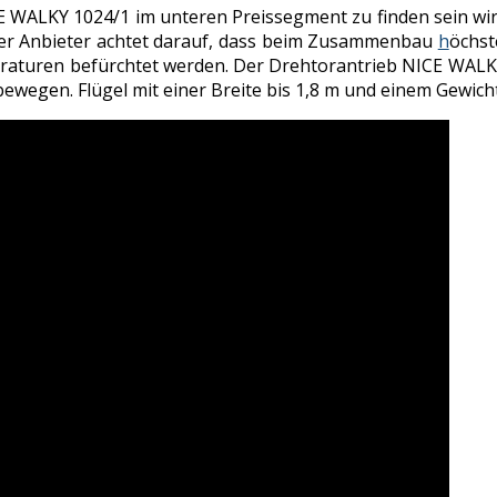
E WALKY 1024/1 im unteren Preissegment zu finden sein wird
. Der Anbieter achtet darauf, dass beim Zusammenbau
h
öchst
uren befürchtet werden. Der Drehtorantrieb NICE WALKY 1
bewegen. Flügel mit einer Breite bis 1,8 m und einem Gewi