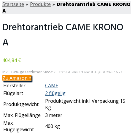
Startseite
»
Produkte
»
Drehtorantrieb CAME KRONO
A
Drehtorantrieb CAME KRONO
A
404,84 €
inkl. 19% gesetzlicher MwSt.
Zuletzt aktualisiert am: 8. August 2026 16:27
Zu Amazon
*
Hersteller
CAME
Flügelart
2 flügelig
Produktgewicht inkl. Verpackung 15
Produktgewicht
Kg
Max. Flügellänge
3 meter
Max.
400 kg
Flügelgewicht