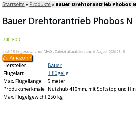
Startseite
»
Produkte
»
Bauer Drehtorantrieb Phobos N
Bauer Drehtorantrieb Phobos N
740,80 €
inkl. 19% gesetzlicher MwSt.
Zuletzt aktualisiert am: 6. August 2026 05:15
Zu Amazon
*
Hersteller
Bauer
Flügelart
1 flügelig
Max. Flügellänge
5 meter
Produktmerkmale
Nutzhub 410mm, mit Softstop und Hin
Max. Flügelgewicht
250 kg