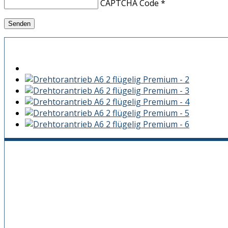
CAPTCHA Code
*