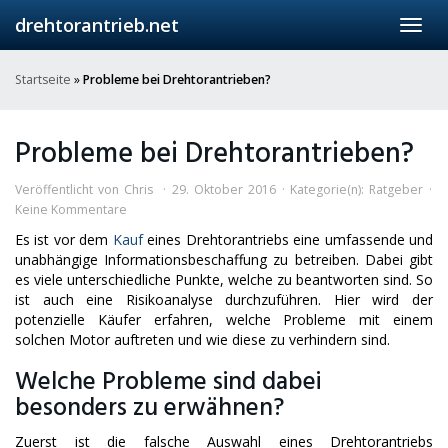
Skip
drehtorantrieb.net
Toggl
to
navig
main
content
Startseite
»
Probleme bei Drehtorantrieben?
Probleme bei Drehtorantrieben?
Veröffentlicht von
Chris
29. Oktober 2016
Kategorie(n):
Ratgeber
Keine Kommentare
Es ist vor dem
Kauf
eines Drehtorantriebs eine umfassende und
unabhängige Informationsbeschaffung zu betreiben. Dabei gibt
es viele unterschiedliche Punkte, welche zu beantworten sind. So
ist auch eine Risikoanalyse durchzuführen. Hier wird der
potenzielle Käufer erfahren, welche Probleme mit einem
solchen Motor auftreten und wie diese zu verhindern sind.
Welche Probleme sind dabei
besonders zu erwähnen?
Zuerst ist die falsche Auswahl eines Drehtorantriebs