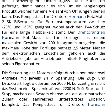
aus hochwertigem Zinkdruckguss und Kunststoff
gefertigt, damit handelt es sich um ein langlebiges
Produkt welches für eine Vielzahl von Öffnungen dienen
kann. Das Komplettset für Drehtore
Hörmann
RotaMatic
2 SK BiSecur ist für Betriebstemperaturen zwischen
-20°C und +60°C geeignet, wobei auch der IP44 Schutz
für eine lange Haltbarkeit steht. Der
Drehtorantrieb
H
örmann RotaMatic ist für Torflügel mit einem
maximalen Gewicht von 200 Kilogramm ausgelegt, die
maximale Höhe der Torflügel beträgt 2,5 Meter. Neben
dem elektronischen Endschalter gehören auch die
Antriebsfreigabe am Antrieb oder mittels Ringbolzen zu
seinen Eigenschaften.
Die Steuerung des Motors erfolgt durch einen oder zwei
Antriebe mit jeweils 24 V Spannung. Die Zug- und
Druckkraft liegt wiederum bei 2000 N, kurzzeitig erreicht
das System eine Spitzenkraft von 2200 N. Soft-Start und -
Stop, machen das System ebenso wie ein automatischer
Zulauf oder zahlreiches unterstütztes Zubehör,
komplett. Das Komplettset für Drehtore
Hörmann