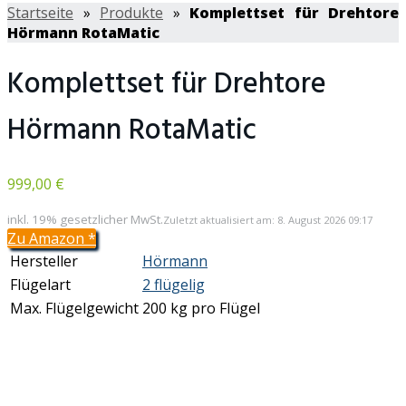
Startseite
»
Produkte
»
Komplettset für Drehtore
Hörmann RotaMatic
Komplettset für Drehtore
Hörmann RotaMatic
999,00 €
inkl. 19% gesetzlicher MwSt.
Zuletzt aktualisiert am: 8. August 2026 09:17
Zu Amazon
*
Hersteller
Hörmann
Flügelart
2 flügelig
Max. Flügelgewicht
200 kg pro Flügel